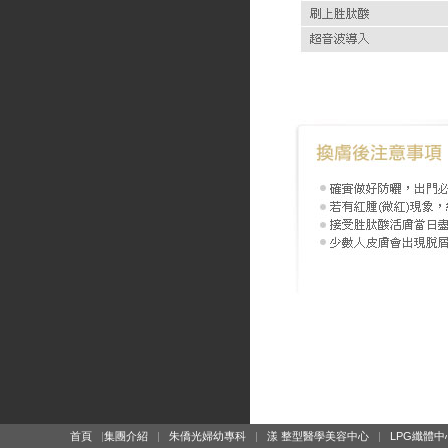
首頁
|
集團介紹
|
朱僑光婦幼專科
|
漾 整型醫學美容中心
|
LPG纖體中