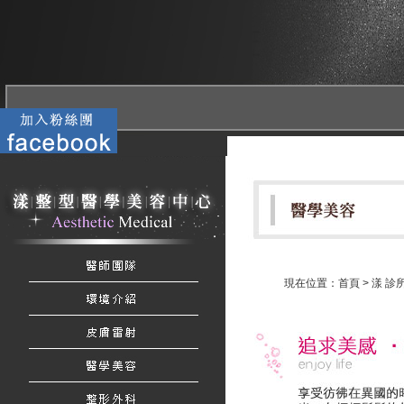
現在位置：
首頁
>
漾 診